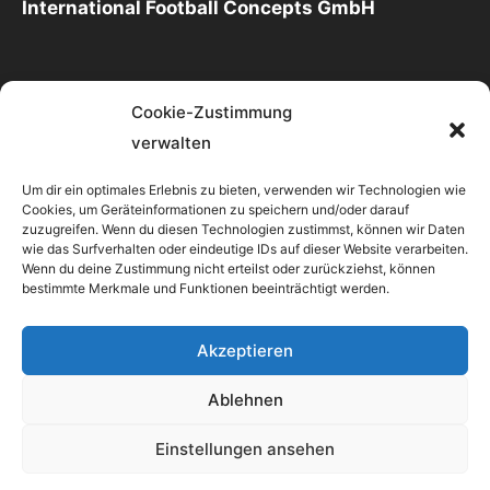
International Football Concepts GmbH
Cookie-Zustimmung
Kontakt
verwalten
Um dir ein optimales Erlebnis zu bieten, verwenden wir Technologien wie
International Football Concepts GmbH
Cookies, um Geräteinformationen zu speichern und/oder darauf
Zurstraßenweg 9 - 48231 Warendorf
zuzugreifen. Wenn du diesen Technologien zustimmst, können wir Daten
wie das Surfverhalten oder eindeutige IDs auf dieser Website verarbeiten.
info@mannschaftsfuehrung.de
Wenn du deine Zustimmung nicht erteilst oder zurückziehst, können
bestimmte Merkmale und Funktionen beeinträchtigt werden.
http://mannschaftsfuehrung.de
Akzeptieren
Ablehnen
© Copyright 2022 - mannschaftsfuehrung.de - All
Einstellungen ansehen
rights reserved.