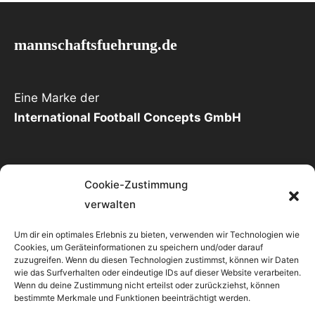
mannschaftsfuehrung.de
Eine Marke der
International Football Concepts GmbH
Cookie-Zustimmung
Kontakt
verwalten
Um dir ein optimales Erlebnis zu bieten, verwenden wir Technologien wie
International Football Concepts GmbH
Cookies, um Geräteinformationen zu speichern und/oder darauf
Zurstraßenweg 9 - 48231 Warendorf
zuzugreifen. Wenn du diesen Technologien zustimmst, können wir Daten
wie das Surfverhalten oder eindeutige IDs auf dieser Website verarbeiten.
info@mannschaftsfuehrung.de
Wenn du deine Zustimmung nicht erteilst oder zurückziehst, können
bestimmte Merkmale und Funktionen beeinträchtigt werden.
http://mannschaftsfuehrung.de