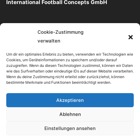
International Football Concepts GmbH
Cookie-Zustimmung
Kontakt
verwalten
Um dir ein optimales Erlebnis zu bieten, verwenden wir Technologien wie
International Football Concepts GmbH
Cookies, um Geräteinformationen zu speichern und/oder darauf
Zurstraßenweg 9 - 48231 Warendorf
zuzugreifen. Wenn du diesen Technologien zustimmst, können wir Daten
wie das Surfverhalten oder eindeutige IDs auf dieser Website verarbeiten.
info@mannschaftsfuehrung.de
Wenn du deine Zustimmung nicht erteilst oder zurückziehst, können
bestimmte Merkmale und Funktionen beeinträchtigt werden.
http://mannschaftsfuehrung.de
Akzeptieren
Ablehnen
© Copyright 2022 - mannschaftsfuehrung.de - All
Einstellungen ansehen
rights reserved.