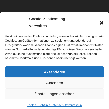
Cookie-Zustimmung
Kontakt
verwalten
Um dir ein optimales Erlebnis zu bieten, verwenden wir Technologien wie
International Football Concepts GmbH
Cookies, um Geräteinformationen zu speichern und/oder darauf
Zurstraßenweg 9 - 48231 Warendorf
zuzugreifen. Wenn du diesen Technologien zustimmst, können wir Daten
wie das Surfverhalten oder eindeutige IDs auf dieser Website verarbeiten.
info@mannschaftsfuehrung.de
Wenn du deine Zustimmung nicht erteilst oder zurückziehst, können
bestimmte Merkmale und Funktionen beeinträchtigt werden.
http://mannschaftsfuehrung.de
Akzeptieren
Ablehnen
© Copyright 2022 - mannschaftsfuehrung.de - All
Einstellungen ansehen
rights reserved.
Cookie-Richtlinie
Datenschutz
Impressum